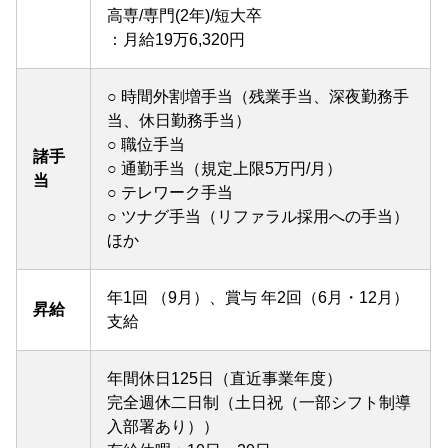
高専/専門(2年)/短大卒
：月給19万6,320円
○ 時間外割増手当（残業手当、深夜勤務手
当、休日勤務手当）
○ 職位手当
諸手
○ 通勤手当（規定上限5万円/月）
当
○ テレワーク手当
○ ツナグ手当（リファラル採用への手当）
ほか
年1回 （9月）、賞与 年2回（6月・12月）
昇給
支給
年間休日125日（直近事業年度）
完全週休二日制（土日祝（一部シフト制導
入部署あり））