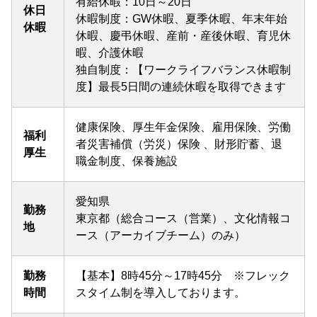
有給休暇：10日～20日
休日
休暇制度：GW休暇、夏季休暇、年末年始
休暇
休暇、慶弔休暇、産前・産後休暇、育児休
暇、介護休暇
独自制度：【ワークライフバランス休暇制
度】最長5日間の連続休暇を取得できます
健康保険、厚生年金保険、雇用保険、労働
福利
者災害補償（労災）保険 、財形貯蓄、退
厚生
職金制度、保養施設
愛知県
勤務
東京都（総合コース（営業）、文化情報コ
地
ース（アーカイブチーム）のみ）
勤務
【基本】8時45分～17時45分 ※フレック
時間
スタイム制を導入しております。