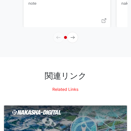
note
naka
1ページ目
関連リンク