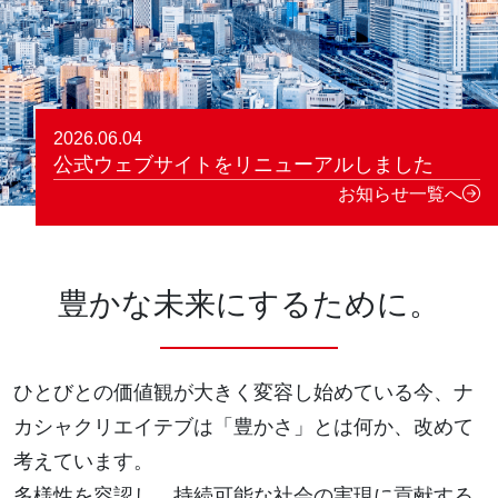
日本語
English
繁體中文
简体中文
Tiếng Việt
2026.06.04
公式ウェブサイトをリニューアルしました
お知らせ一覧へ
豊かな未来にするために。
ひとびとの価値観が大きく変容し始めている今、
ナ
カシャクリエイテブは「豊かさ」とは何か、改めて
考えています。
多様性を容認し、持続可能な社会の実現に貢献する