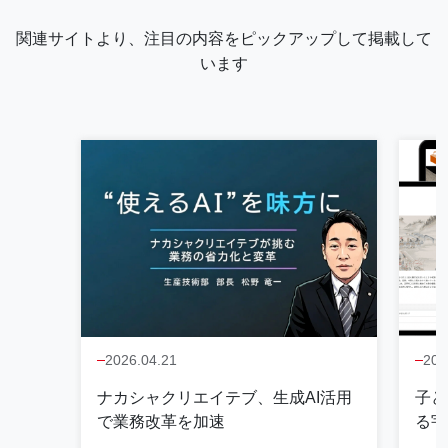
関連サイトより、注目の内容をピックアップして掲載して
います
2026.04.21
202
ナカシャクリエイテブ、生成AI活用
子ど
で業務改革を加速
る宇