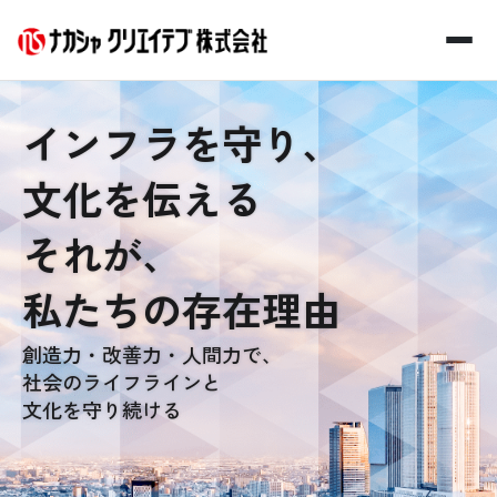
メインコンテンツへスキップ
インフラを守り、
文化を伝える
+
事業紹介
Business
それが、
+
企業情報
Company
私たちの存在理由
お知らせ
創造力・改善力・人間力で、
Information
社会のライフラインと
文化を守り続ける
採用情報
Recruit