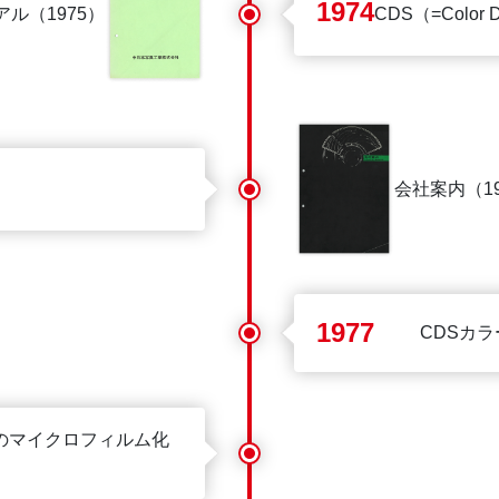
1974
アル（1975）
CDS（=Colo
会社案内（19
1977
CDSカ
のマイクロフィルム化