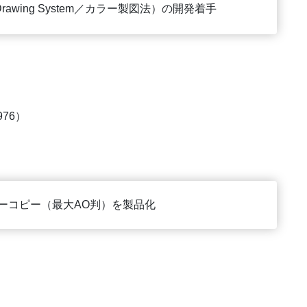
r Drawing System／カラー製図法）の開発着手
76）
ラーコピー（最大AO判）を製品化