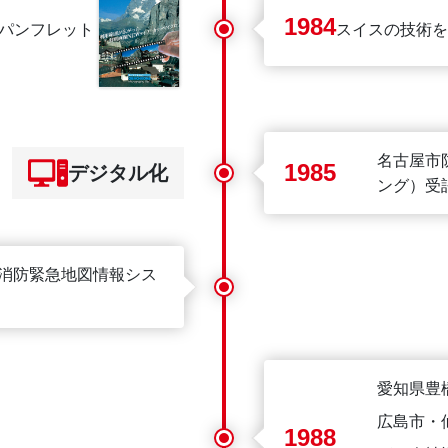
1984
パンフレット
スイスの技術を
名古屋市
1985
デジタル化
ング）受
消防緊急地図情報シス
愛知県豊
広島市・
1988