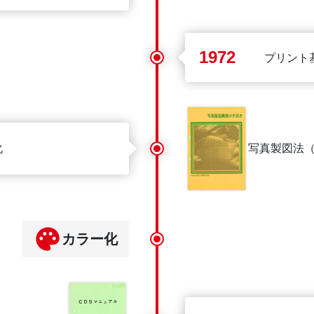
1972
プリント
化
写真製図法（
カラー化