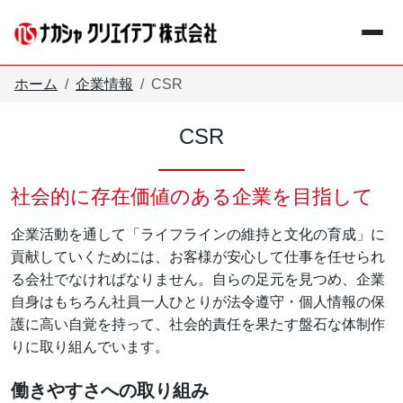
メインコンテンツへスキップ
ホーム
企業情報
CSR
CSR
+
事業紹介
Business
社会的に存在価値のある企業を目指して
+
企業情報
Company
企業活動を通して「ライフラインの維持と文化の育成」に
貢献していくためには、お客様が安心して仕事を任せられ
お知らせ
る会社でなければなりません。自らの足元を見つめ、企業
Information
自身はもちろん社員一人ひとりが法令遵守・個人情報の保
護に高い自覚を持って、社会的責任を果たす盤石な体制作
採用情報
Recruit
りに取り組んでいます。
働きやすさへの取り組み