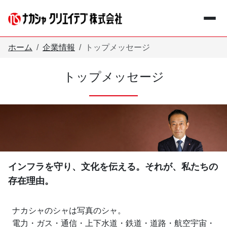
メインコンテンツへスキップ
ホーム
企業情報
トップメッセージ
トップメッセージ
+
事業紹介
Business
+
企業情報
Company
お知らせ
Information
インフラを守り、文化を伝える。それが、私たちの
存在理由。
採用情報
Recruit
ナカシャのシャは写真のシャ。
電力・ガス・通信・上下水道・鉄道・道路・航空宇宙・