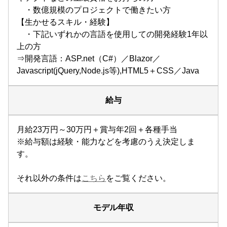
・数億規模のプロジェクトで働きたい方
【生かせるスキル・経験】
・下記いずれかの言語を使用しての開発経験1年以
上の方
⇒開発言語：ASP.net（C#）／Blazor／
Javascript(jQuery,Node.js等),HTML5＋CSS／Java
給与
月給23万円～30万円＋賞与年2回＋各種手当
※給与額は経験・能力などを考慮のうえ決定しま
す。
それ以外の条件は
こちら
をご覧ください。
モデル年収