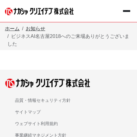
メインコンテンツへスキップ
ホーム
お知らせ
ビジネスAI名古屋2018へのご来場ありがとうございま
した
+
事業紹介
Business
+
企業情報
Company
お知らせ
Information
品質・情報セキュリティ方針
サイトマップ
採用情報
Recruit
ウェブサイト利用規約
事業継続マネジメント方針