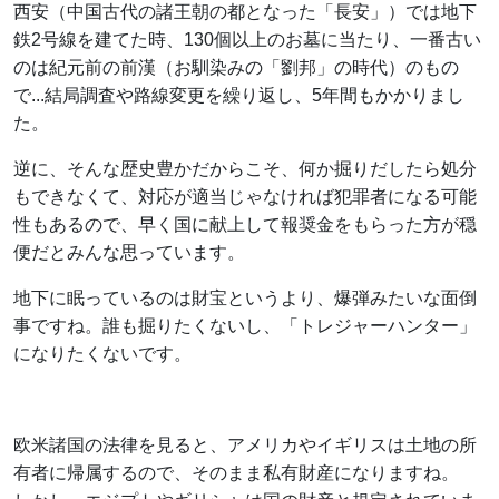
西安（中国古代の諸王朝の都となった「長安」）では地下
鉄2号線を建てた時、130個以上のお墓に当たり、一番古い
のは紀元前の前漢（お馴染みの「劉邦」の時代）のもの
で...結局調査や路線変更を繰り返し、5年間もかかりまし
た。
逆に、そんな歴史豊かだからこそ、何か掘りだしたら処分
もできなくて、対応が適当じゃなければ犯罪者になる可能
性もあるので、早く国に献上して報奨金をもらった方が穏
便だとみんな思っています。
地下に眠っているのは財宝というより、爆弾みたいな面倒
事ですね。誰も掘りたくないし、「トレジャーハンター」
になりたくないです。
欧米諸国の法律を見ると、アメリカやイギリスは土地の所
有者に帰属するので、そのまま私有財産になりますね。