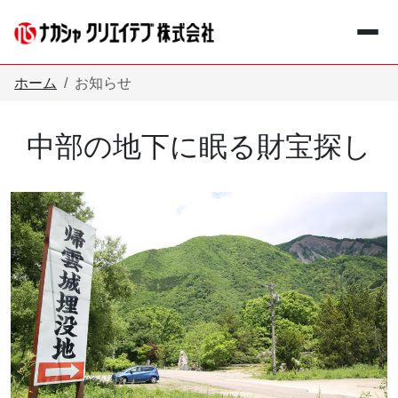
メインコンテンツへスキップ
ホーム
お知らせ
中部の地下に眠る財宝探し
+
事業紹介
Business
+
企業情報
Company
お知らせ
Information
採用情報
Recruit