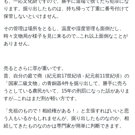
も、一応文化財ですので、勝手に道端で捨てたら犯罪にな
ります。掘り出したものは、持ち帰って丁重に番号付けて
保管しないといけません。
その管理は場所をとるし、温度や湿度管理も面倒だし、
時々文物局が様子を見に来るので...これ以上面倒なことが
ありません。
売るとさらに罪が重いです。
昔、自分の庭で商（紀元前17世紀頃 - 紀元前11世紀頃）の
「国家二級文物」の青銅器4件を掘り出して、勝手に売ろ
うとしている農民がいて、15年の刑罰になった話がありま
すが...これはまだ刑が軽い方です。
「先祖のもので！相続権がある！」と主張すればいいと思
う人もいるかもしれませんが、掘り出したものなのか、相
続してきたものなのかは専門家が簡単に判断できます。